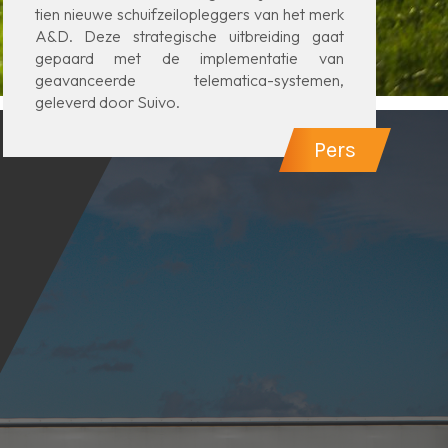
tien nieuwe schuifzeilopleggers van het merk
A&D. Deze strategische uitbreiding gaat
gepaard met de implementatie van
geavanceerde telematica-systemen,
geleverd door Suivo.
Pers