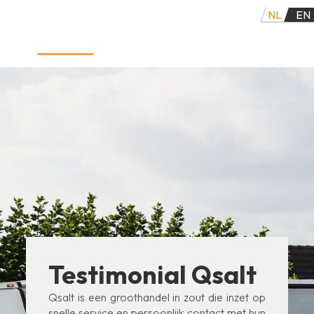
NL
EN
ver
Nieuws
Contact
Vacatures
Testimonial Qsalt
Qsalt is een groothandel in zout die inzet op
snelle service en persoonlijk contact met hun