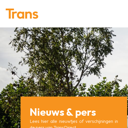
Home
O
Nieuws & pers
Lees hier alle nieuwtjes of verschijningen in
de pers van TransDirect.