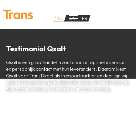
NL
EN
FR
Testimonial Qsalt
Qsalt is een groothandel in zout die inzet op snelle service
en persoonlijk contact met hun leveranciers. Daarom kiest
Qsalt voor TransDirect als transportpartner en daar zijn wij
super trots op! Een grote dank aan Linsey De Gadt voor de
fijne samenwerking en het delen van haar ervaring.
Terug