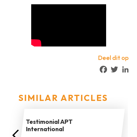
Deel dit op
Facebook
Twitter
Lin
SIMILAR ARTICLES
Testimonial APT
International