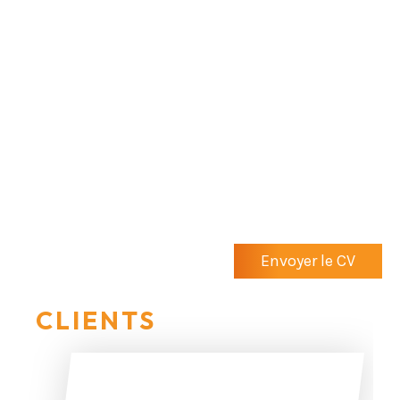
d’apprendre, flexible et proactif(ve) dans la recherche
de solutions.
🌍
Êtes multilingue
: Vous maîtrisez le néerlandais et
avez une bonne connaissance du allemand et de
l’anglais.
👉 [Envoyez-nous votre CV et lettre de motivation
dès aujourd’hui, et nous vous contacterons
immédiatement !]
Envoyer le CV
CLIENTS